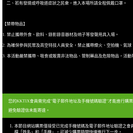
二、若有發燒或呼吸道症狀之民衆，進入本場所請全程佩戴口罩。
【禁帶物品】
1. 禁止攜帶外食、飲料、錄影錄音器材及哨子等發聲用具入場。
2. 為確保參與民眾及高空特技人員安全，禁止攜帶煙火、空拍機、氣
3. 本活動嚴禁攜帶、吸食或販賣非法物品、管制藥品及危險物品，活
您的KKTIX會員需完成"電子郵件地址及手機號碼驗證"才能進行購
避免驗證信未能寄達。
本節目網站購票僅接受已完成手機號碼及電子郵件地址驗證之會
檔「姓名」和「手機」，可減少購票時間快速進行下一步。