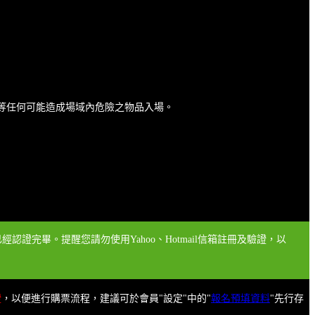
類等任何可能造成場域內危險之物品入場。
認證完畢。提醒您請勿使用Yahoo、Hotmail信箱註冊及驗證，以
證
，以便進行購票流程，建議可於會員"設定"中的"
報名預填資料
"先行存