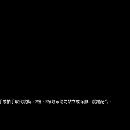
揮手或拍手取代跳動，2樓、3樓觀眾請勿站立或跺腳，感謝配合。