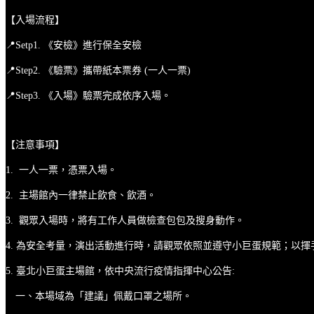
【入場流程】
📍Setp1. 《安檢》進行保全安檢
📍Step2. 《驗票》攜帶紙本票券 (一人一票)
📍Step3. 《入場》驗票完成依序入場。
【注意事項】
1. 一人一票，憑票入場。
2. 主場館內一律禁止飲食、飲酒。
3. 觀眾入場時，將有工作人員做檢查包包及搜身動作。
4. 為安全考量，演出活動進行時，請觀眾依照並遵守小巨蛋規範；以
5. 臺北小巨蛋主場館，依中央流行疫情指揮中心公告:
一、本場域為「建議」佩戴口罩之場所。