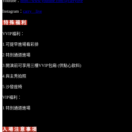
Youtube：
https://www.youtube.com/@carrylive
Instagram：
carry__live
特 殊 福 利
VVIP福利：
1.可提早進場看彩排
2.特別通道進場
3.開演前可享用三樓VVIP包廂 (供點心飲料)
4.與主秀拍照
5.沙發座椅
VIP福利：
1.特別通道進場
入 場 注 意 事 項