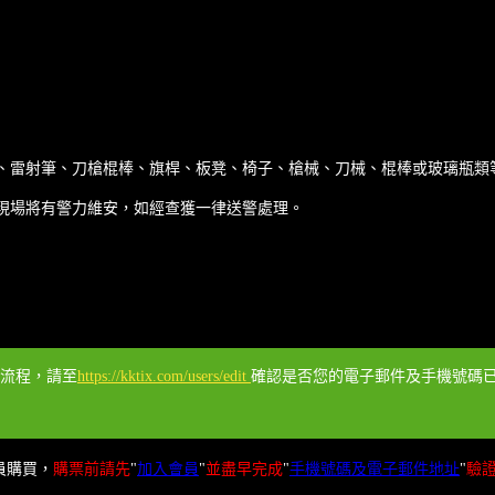
球、雷射筆、刀槍棍棒、旗桿、板凳、椅子、槍械、刀械、棍棒或玻璃瓶
動現場將有警力維安，如經查獲一律送警處理。
票流程，請至
https://kktix.com/users/edit
確認是否您的電子郵件及手機號碼已經
員購買，
購票前請先
"
加入會員
"
並盡早完成
"
手機號碼及電子郵件地址
"
驗