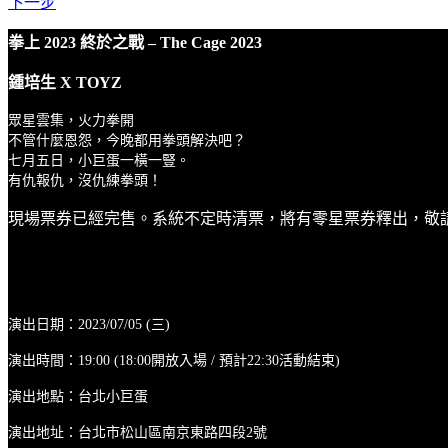
下一步
拳上 2023 終於之戰 – The Cage 2023
鍾培生 X TOYZ
眾星雲集，火力拳開
不管什麼恩怨，今晚都用拳頭解決吧？
七月五日，小巨蛋一橫一豎。
有仇報仇，沒仇練拳頭！
現場票券已經完售。系統不定時清票，將有零星票券釋出，敬
演出日期：2023/07/05 (三)
演出時間：19:00 (18:00開放入場 / 預計22:30活動結束)
演出地點：台北小巨蛋
演出地址：台北市松山區南京東路四段2號